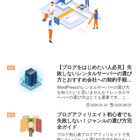
【ブログをはじめたい人必見】失
作る
敗しないレンタルサーバーの選び
方とおすすめ会社への契約手順を
解説
WordPressのレンタルサーバーの選び方
を知りたいと思いませんか？レンタルサ
ーバーの選び方はとても重要です。この
記事では、レンタルサーバーの選び方や
2026.01.14
2026.08.03
おすすめのサーバーを解説していきま
す。もしお悩みならこの記事はおすすめ
ブログアフィリエイト初心者でも
作る
です。
失敗しない！ジャンルの選び方完
全ガイド
ブログ初心者ブログアフィリエイトで失
敗しないジャンル選びの方法を知りたい