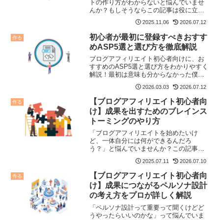
トの作り方がわからないと悩んでいませ
んか？もしそうならこの記事は役に立ち
ます。この記事ではブログのコンセプト
2025.11.06
2026.07.12
の作り方を初心者でもわかりやすいよう
に1から解説しています。ブログコンセプ
初心者が最初に登録すべきおすす
作る
トにお困りなら必見です。
めASP5選と選び方を徹底解説
ブログアフィリエイト初心者向けに、お
すすめのASP5選と選び方をわかりやすく
解説！最初は意味も分からなかった僕
が、月10万円稼げるようになった実体験
2026.03.03
2026.07.12
をもとに、審査なしの定番ASPや登録の
コツをお伝えします。すぐブログの収益
【ブログアフィリエイト初心者向
作る
化を始めましょう。
け】成果を出すためのブレインス
トーミングのやり方
「ブログアフィリエイトを始めたいけ
ど、一体自分には何ができるんだろ
う？」と悩んでいませんか？この記事で
は自身の経験やスキルの棚卸しとなるブ
2025.07.11
2026.07.10
レインストーミングのやり方を初心者向
けに詳しく解説しています。もしテーマ
【ブログアフィリエイト初心者向
作る
にお困りなら必見の記事です。
け】成果につながるペルソナ設計
の考え方をプロが詳しく解説
「ペルソナ設計って重要って聞くけどど
うやったらいいのかな」って悩んでいま