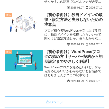
せんか？この記事ではペルソナが必要な
理由から具体的な手順、その後にやるこ
2026.01.07
2026.07.10
とまでを一括に詳しく解説しています。
もしペルソナ設計でお悩みなら必見の記
【初心者向け】独自ドメインの取
作る
事です。
得・設定方法と失敗しないための
注意点
ブログ初心者WordPressを立ち上げる時
に、独自ドメインを取得したらいいって
聞くけど設定方法とか、色々わからない
ことが多い。インターネットで調べて
2026.01.23
2026.07.10
も、よくわからない。教えてほしいなあ
こんなお悩みにお答えします。 この記事
【初心者向け】WordPressブロ
作る
でわかること 独...
グの始め方【サーバー契約から初
期設定までやさしく解説】
WordPressブログを始めたいけど、何か
ら始めたらいいかわからないとお悩みで
はありませんか？この記事では
WordPressブログの作り方を懇切丁寧に
2026.01.29
2026.07.10
わかりやすく解説しています。はじめて
WordPressを触るなら必見の記事です。
次のページ