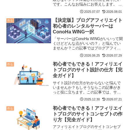
です。こんなお悩みにお答えします。 こ
の記事でわかること なぜジャンル選びが
2025.07.07
2026.08.01
大切なのか 初心者におすすめのジャンル
とは？ 得意なこと・好きなことをジャン
【決定版】ブログアフィリエイト
作る
ル候補として書き...
初心者のレンタルサーバーは
ConoHa WING一択
「サーバーはConoHa WINGがいいって聞
くけどどんな点がいいの？」と悩んでい
ませんか？この記事ではブログアフィリ
エイト初心者にはConoHa WING一択な理
2026.06.25
2026.07.29
由を詳しく解説しています。もしサーバ
ー選びに悩んでいるなら必見の記事で
初心者でもできる！アフィリエイ
作る
す。
トブログのサイト設計の仕方【完
全ガイド】
サイト設計の仕方がわからないと悩んで
いませんか？もしそうならこの記事がき
っと役に立ちます。この記事では、サイ
ト設計の仕方についてわかりやすく解説
2025.12.30
2026.07.21
しています。もしサイト設計の仕方がわ
からないなら是非みて下さいね。
初心者でもできる！アフィリエイ
作る
トブログのサイトコンセプトの作
り方【完全ガイド】
アフィリエイトブログのサイトコンセプ